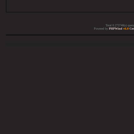
Total 0.273748(s) quer
Powered by
PHPWind
v6.0
Cer