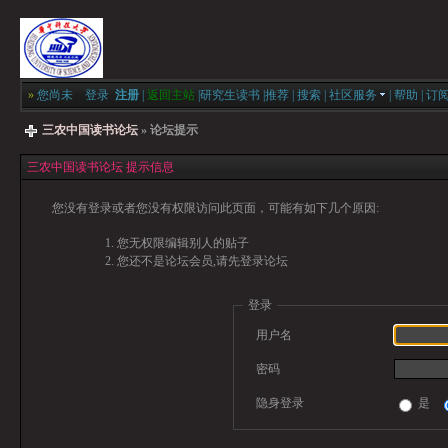
»
您尚未
登录
注册
|
返回主站
|
研究生读书
|
推荐
|
搜索
|
社区服务
|
帮助
|
订
三农中国读书论坛
» 论坛提示
三农中国读书论坛 提示信息
您没有登录或者您没有权限访问此页面，可能有如下几个原因:
您无权限编辑别人的贴子
您还不是论坛会员,请先登录论坛
登录
用户名
密码
隐身登录
是