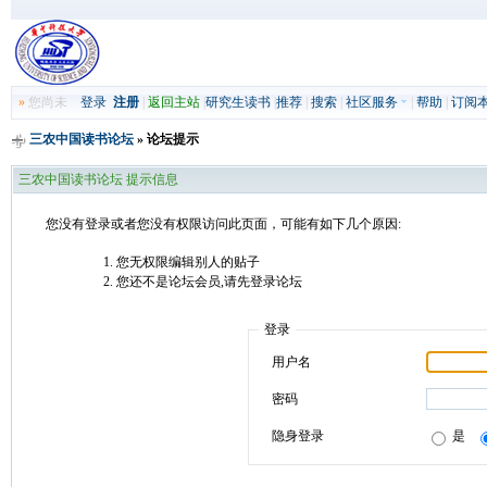
»
您尚未
登录
注册
|
返回主站
|
研究生读书
|
推荐
|
搜索
|
社区服务
|
帮助
|
订阅
三农中国读书论坛
» 论坛提示
三农中国读书论坛 提示信息
您没有登录或者您没有权限访问此页面，可能有如下几个原因:
您无权限编辑别人的贴子
您还不是论坛会员,请先登录论坛
登录
用户名
密码
隐身登录
是