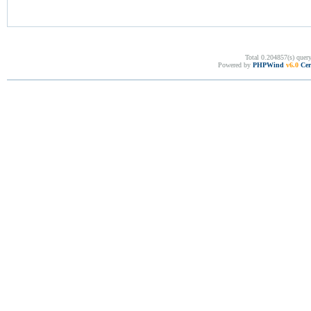
Total 0.204857(s) quer
Powered by
PHPWind
v6.0
Cer