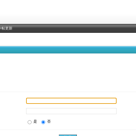
本帖更新
是
否