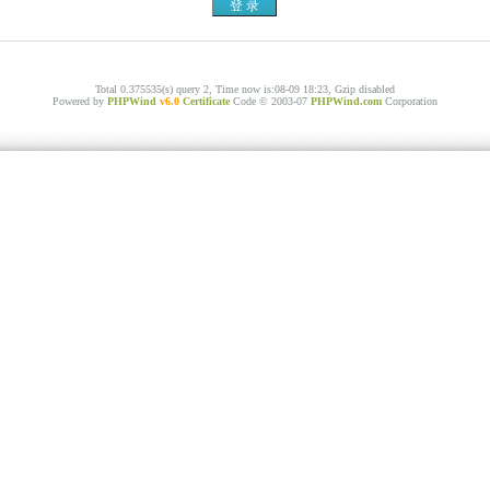
Total 0.375535(s) query 2, Time now is:08-09 18:23, Gzip disabled
Powered by
PHPWind
v6.0
Certificate
Code © 2003-07
PHPWind.com
Corporation