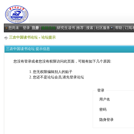
»
您尚未
登录
注册
|
返回主站
|
研究生读书
|
推荐
|
搜索
|
社区服务
|
帮助
|
订阅
三农中国读书论坛
» 论坛提示
三农中国读书论坛 提示信息
您没有登录或者您没有权限访问此页面，可能有如下几个原因:
您无权限编辑别人的贴子
您还不是论坛会员,请先登录论坛
登录
用户名
密码
隐身登录