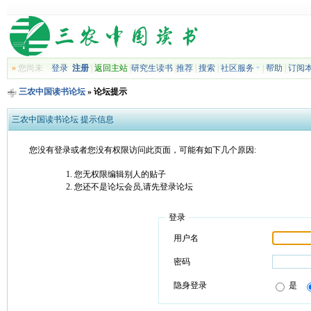
»
您尚未
登录
注册
|
返回主站
|
研究生读书
|
推荐
|
搜索
|
社区服务
|
帮助
|
订阅
三农中国读书论坛
» 论坛提示
三农中国读书论坛 提示信息
您没有登录或者您没有权限访问此页面，可能有如下几个原因:
您无权限编辑别人的贴子
您还不是论坛会员,请先登录论坛
登录
用户名
密码
隐身登录
是