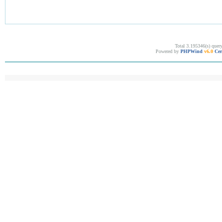
Total 3.195346(s) quer
Powered by
PHPWind
v6.0
Cer