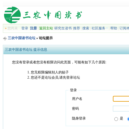
»
您尚未
登录
注册
|
返回主站
|
研究生读书
|
推荐
|
搜索
|
社区服务
|
帮助
|
订阅
三农中国读书论坛
» 论坛提示
三农中国读书论坛 提示信息
您没有登录或者您没有权限访问此页面，可能有如下几个原因:
您无权限编辑别人的贴子
您还不是论坛会员,请先登录论坛
登录
用户名
密码
隐身登录
是