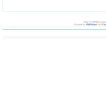
Total 0.234900(s) quer
Powered by
PHPWind
v6.0
Cer