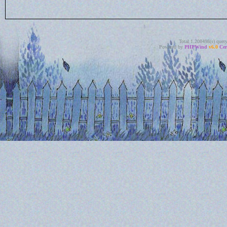
Total 1.208498(s) quer
Powered by
PHPWind
v6.0
Cer