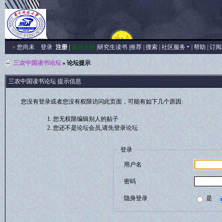
»
您尚未
登录
注册
|
返回主站
|
研究生读书
|
推荐
|
搜索
|
社区服务
|
帮助
|
订阅
三农中国读书论坛
» 论坛提示
三农中国读书论坛 提示信息
您没有登录或者您没有权限访问此页面，可能有如下几个原因:
您无权限编辑别人的贴子
您还不是论坛会员,请先登录论坛
登录
用户名
密码
隐身登录
是