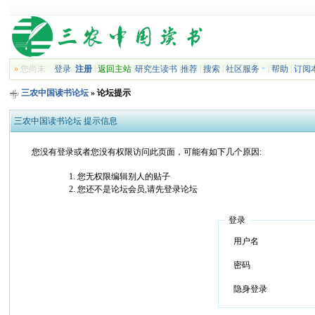
»
您尚未
登录
注册
|
返回主站
|
研究生读书
|
推荐
|
搜索
|
社区服务
|
帮助
|
订阅
三农中国读书论坛
» 论坛提示
三农中国读书论坛 提示信息
您没有登录或者您没有权限访问此页面，可能有如下几个原因:
您无权限编辑别人的贴子
您还不是论坛会员,请先登录论坛
登录
用户名
密码
隐身登录