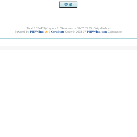
Total 0.204127(s) query 2, Time now is:08-07 03:59, Gzip disabled
Powered by
PHPWind
v6.0
Certificate
Code © 2003-07
PHPWind.com
Corporation