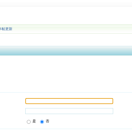
本帖更新
是
否