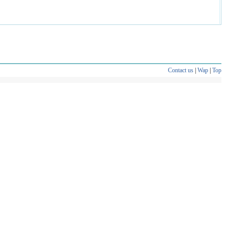
Contact us
|
Wap
|
Top