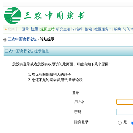
»
您尚未
登录
注册
|
返回主站
|
研究生读书
|
推荐
|
搜索
|
社区服务
|
帮助
|
订阅
三农中国读书论坛
» 论坛提示
三农中国读书论坛 提示信息
您没有登录或者您没有权限访问此页面，可能有如下几个原因:
您无权限编辑别人的贴子
您还不是论坛会员,请先登录论坛
登录
用户名
密码
隐身登录
是