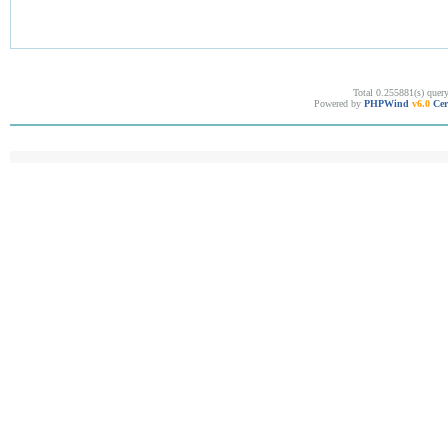
Total 0.255881(s) quer
Powered by
PHPWind
v6.0
Cer