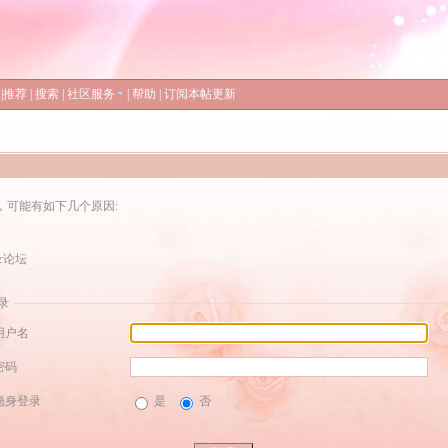
|
推荐
|
搜索
|
社区服务
|
帮助
|
订阅本帖更新
，可能有如下几个原因:
录论坛
录
用户名
密码
隐身登录
是
否