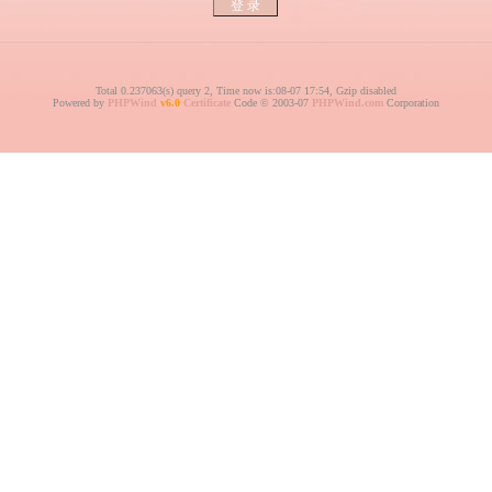
Total 0.237063(s) query 2, Time now is:08-07 17:54, Gzip disabled
Powered by
PHPWind
v6.0
Certificate
Code © 2003-07
PHPWind.com
Corporation