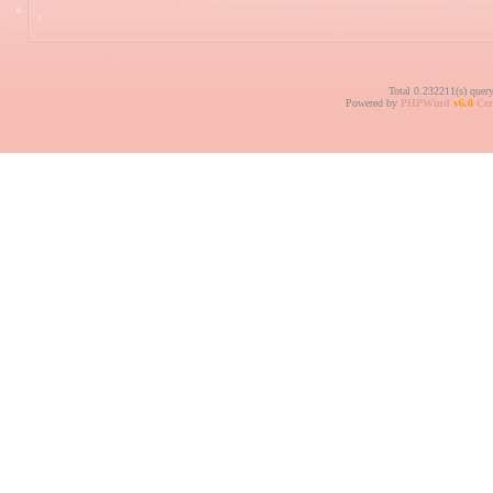
Total 0.232211(s) quer
Powered by
PHPWind
v6.0
Cer