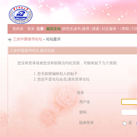
»
您尚未
登录
注册
|
返回主站
|
研究生读书
|
推荐
|
搜索
|
社区服务
|
帮助
|
订
三农中国读书论坛
» 论坛提示
三农中国读书论坛 提示信息
您没有登录或者您没有权限访问此页面，可能有如下几个原因:
您无权限编辑别人的贴子
您还不是论坛会员,请先登录论坛
登录
用户名
密码
隐身登录
是