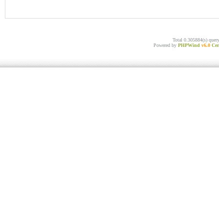
Total 0.305884(s) quer
Powered by
PHPWind
v6.0
Cer