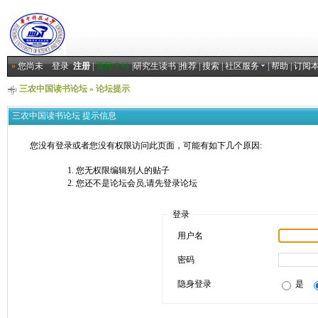
»
您尚未
登录
注册
|
返回主站
|
研究生读书
|
推荐
|
搜索
|
社区服务
|
帮助
|
订阅
三农中国读书论坛
» 论坛提示
三农中国读书论坛 提示信息
您没有登录或者您没有权限访问此页面，可能有如下几个原因:
您无权限编辑别人的贴子
您还不是论坛会员,请先登录论坛
登录
用户名
密码
隐身登录
是