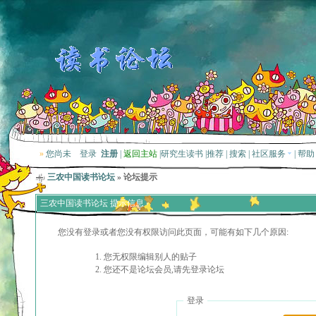
»
您尚未
登录
注册
|
返回主站
|
研究生读书
|
推荐
|
搜索
|
社区服务
|
帮助
三农中国读书论坛
» 论坛提示
三农中国读书论坛 提示信息
您没有登录或者您没有权限访问此页面，可能有如下几个原因:
您无权限编辑别人的贴子
您还不是论坛会员,请先登录论坛
登录