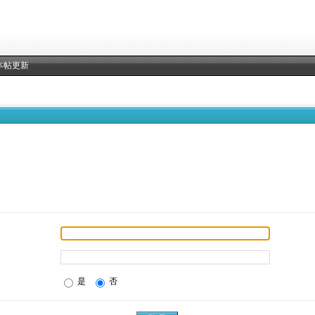
本帖更新
是
否