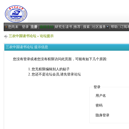
»
您尚未
登录
注册
|
返回主站
|
研究生读书
|
推荐
|
搜索
|
社区服务
|
帮助
|
订阅
三农中国读书论坛
» 论坛提示
三农中国读书论坛 提示信息
您没有登录或者您没有权限访问此页面，可能有如下几个原因:
您无权限编辑别人的贴子
您还不是论坛会员,请先登录论坛
登录
用户名
密码
隐身登录