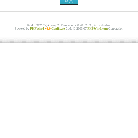
Total 0.302175(s) query 2, Time now is:08-08 23:36, Gzip disabled
Powered by
PHPWind
v6.0
Certificate
Code © 2003-07
PHPWind.com
Corporation