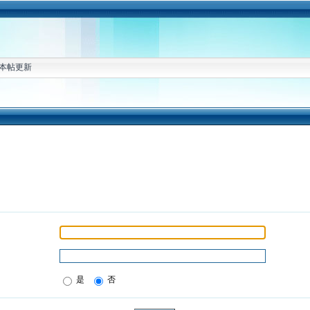
本帖更新
是
否