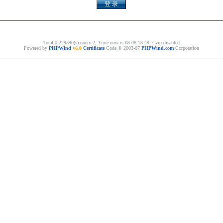
Total 0.229590(s) query 2, Time now is:08-08 18:49, Gzip disabled
Powered by
PHPWind
v6.0
Certificate
Code © 2003-07
PHPWind.com
Corporation