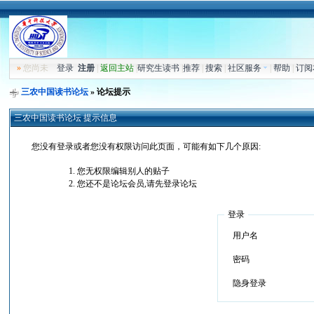
»
您尚未
登录
注册
|
返回主站
|
研究生读书
|
推荐
|
搜索
|
社区服务
|
帮助
|
订阅
三农中国读书论坛
» 论坛提示
三农中国读书论坛 提示信息
您没有登录或者您没有权限访问此页面，可能有如下几个原因:
您无权限编辑别人的贴子
您还不是论坛会员,请先登录论坛
登录
用户名
密码
隐身登录