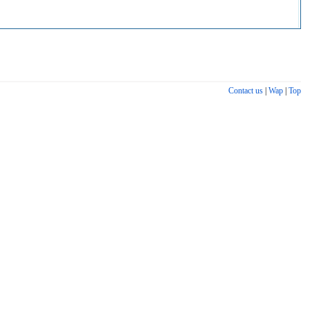
Contact us
|
Wap
|
Top