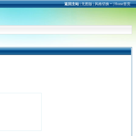
返回主站
|
无图版
|
风格切换
|
Home首页