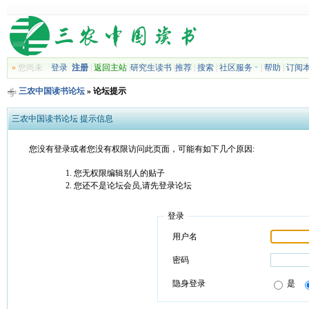
»
您尚未
登录
注册
|
返回主站
|
研究生读书
|
推荐
|
搜索
|
社区服务
|
帮助
|
订阅
三农中国读书论坛
» 论坛提示
三农中国读书论坛 提示信息
您没有登录或者您没有权限访问此页面，可能有如下几个原因:
您无权限编辑别人的贴子
您还不是论坛会员,请先登录论坛
登录
用户名
密码
隐身登录
是