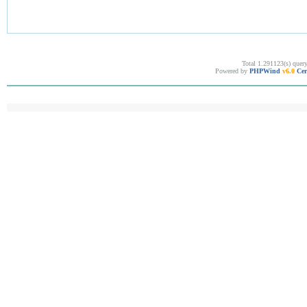
Total 1.291123(s) quer
Powered by
PHPWind
v6.0
Cer