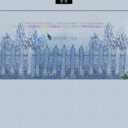
Total 0.251561(s) query 2, Time now is:08-07 13:26, Gzip disabled
Powered by
PHPWind
v6.0
Certificate
Code © 2003-07
PHPWind.com
Corporation