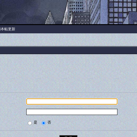
阅本帖更新
是
否