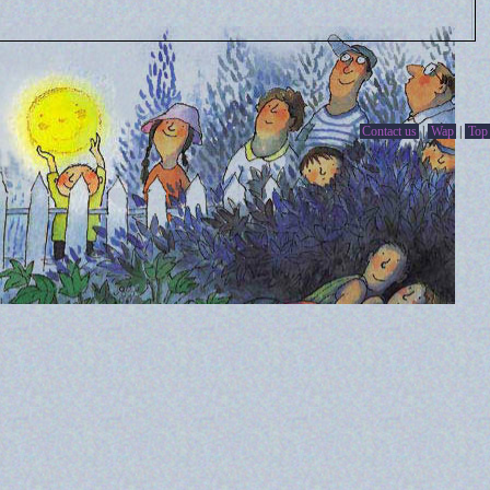
Contact us
|
Wap
|
Top