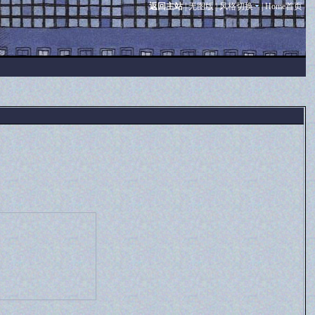
返回主站
|
无图版
|
风格切换
|
Home首页