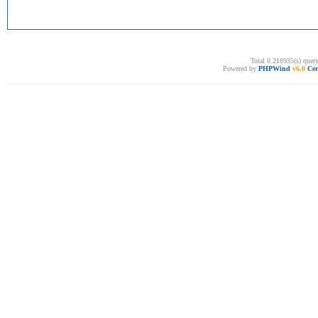
Total 0.218935(s) quer
Powered by
PHPWind
v6.0
Cer