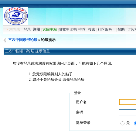
»
您尚未
登录
注册
|
返回主站
|
研究生读书
|
推荐
|
搜索
|
社区服务
|
帮助
|
订阅
三农中国读书论坛
» 论坛提示
三农中国读书论坛 提示信息
您没有登录或者您没有权限访问此页面，可能有如下几个原因:
您无权限编辑别人的贴子
您还不是论坛会员,请先登录论坛
登录
用户名
密码
隐身登录
是