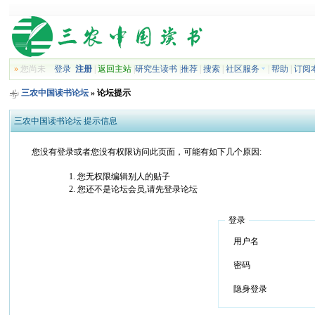
»
您尚未
登录
注册
|
返回主站
|
研究生读书
|
推荐
|
搜索
|
社区服务
|
帮助
|
订阅
三农中国读书论坛
» 论坛提示
三农中国读书论坛 提示信息
您没有登录或者您没有权限访问此页面，可能有如下几个原因:
您无权限编辑别人的贴子
您还不是论坛会员,请先登录论坛
登录
用户名
密码
隐身登录