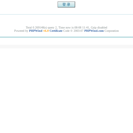
Total 0.269148(s) query 2, Time now is:08-08 11:41, Gzip disabled
Powered by
PHPWind
v6.0
Certificate
Code © 2003-07
PHPWind.com
Corporation