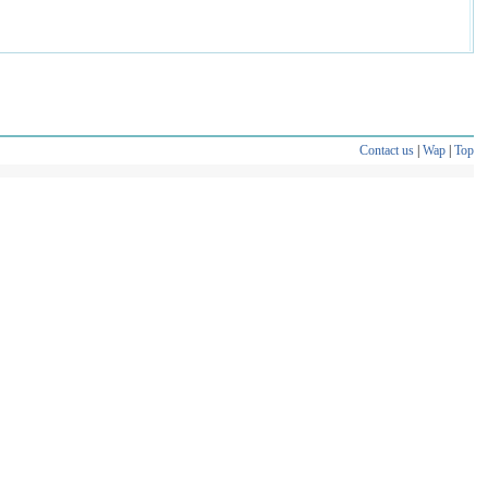
Contact us
|
Wap
|
Top