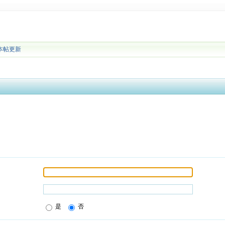
本帖更新
是
否