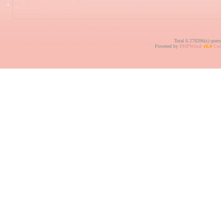
Total 0.278396(s) quer
Powered by
PHPWind
v6.0
Cer