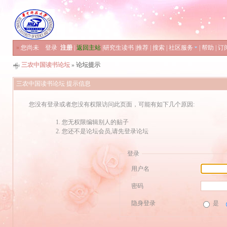
»
您尚未
登录
注册
|
返回主站
|
研究生读书
|
推荐
|
搜索
|
社区服务
|
帮助
|
订
三农中国读书论坛
» 论坛提示
三农中国读书论坛 提示信息
您没有登录或者您没有权限访问此页面，可能有如下几个原因:
您无权限编辑别人的贴子
您还不是论坛会员,请先登录论坛
登录
用户名
密码
隐身登录
是