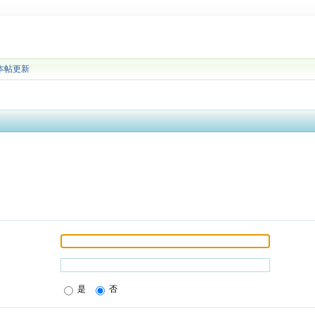
本帖更新
是
否