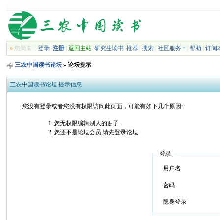
»
您尚未
登录
注册
|
返回主站
|
研究生读书
|
推荐
|
搜索
|
社区服务
|
帮助
|
订阅
三农中国读书论坛
» 论坛提示
三农中国读书论坛 提示信息
您没有登录或者您没有权限访问此页面，可能有如下几个原因:
您无权限编辑别人的贴子
您还不是论坛会员,请先登录论坛
登录
用户名
密码
隐身登录