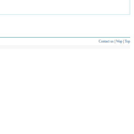
Contact us
|
Wap
|
Top