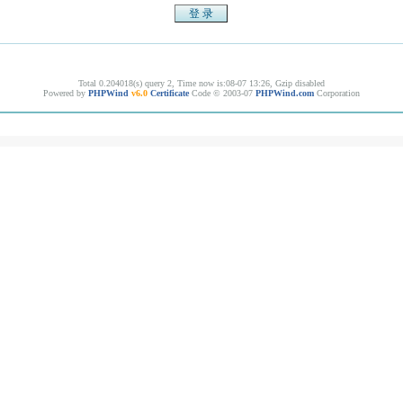
Total 0.204018(s) query 2, Time now is:08-07 13:26, Gzip disabled
Powered by
PHPWind
v6.0
Certificate
Code © 2003-07
PHPWind.com
Corporation