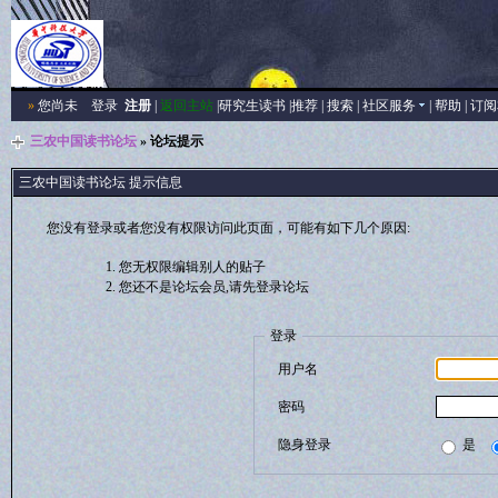
»
您尚未
登录
注册
|
返回主站
|
研究生读书
|
推荐
|
搜索
|
社区服务
|
帮助
|
订阅
三农中国读书论坛
» 论坛提示
三农中国读书论坛 提示信息
您没有登录或者您没有权限访问此页面，可能有如下几个原因:
您无权限编辑别人的贴子
您还不是论坛会员,请先登录论坛
登录
用户名
密码
隐身登录
是