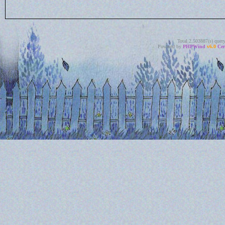
Total 2.503887(s) quer
Powered by
PHPWind
v6.0
Cer