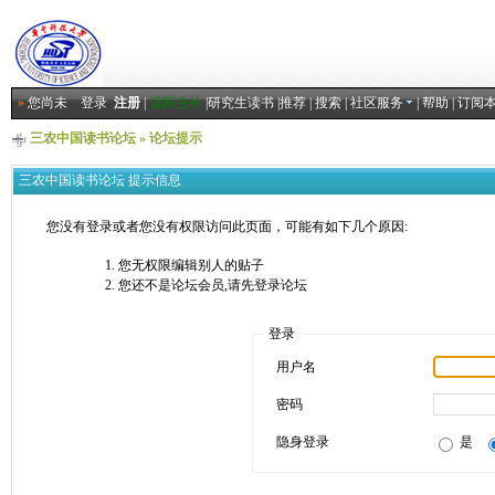
»
您尚未
登录
注册
|
返回主站
|
研究生读书
|
推荐
|
搜索
|
社区服务
|
帮助
|
订阅
三农中国读书论坛
» 论坛提示
三农中国读书论坛 提示信息
您没有登录或者您没有权限访问此页面，可能有如下几个原因:
您无权限编辑别人的贴子
您还不是论坛会员,请先登录论坛
登录
用户名
密码
隐身登录
是