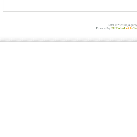
Total 0.257400(s) quer
Powered by
PHPWind
v6.0
Cer