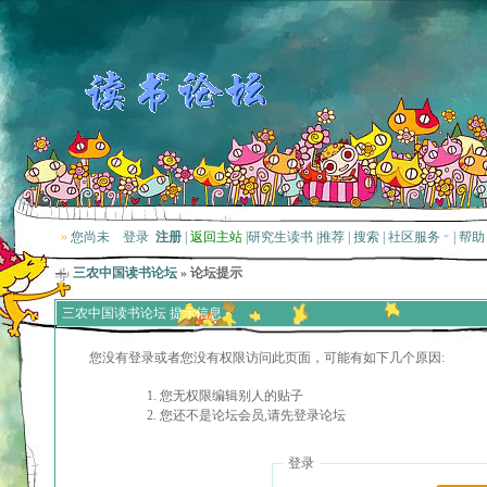
»
您尚未
登录
注册
|
返回主站
|
研究生读书
|
推荐
|
搜索
|
社区服务
|
帮助
三农中国读书论坛
» 论坛提示
三农中国读书论坛 提示信息
您没有登录或者您没有权限访问此页面，可能有如下几个原因:
您无权限编辑别人的贴子
您还不是论坛会员,请先登录论坛
登录