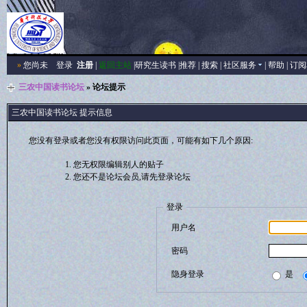
»
您尚未
登录
注册
|
返回主站
|
研究生读书
|
推荐
|
搜索
|
社区服务
|
帮助
|
订阅
三农中国读书论坛
» 论坛提示
三农中国读书论坛 提示信息
您没有登录或者您没有权限访问此页面，可能有如下几个原因:
您无权限编辑别人的贴子
您还不是论坛会员,请先登录论坛
登录
用户名
密码
隐身登录
是