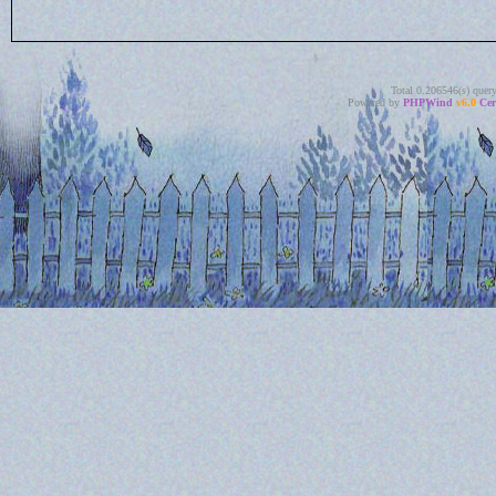
Total 0.206546(s) quer
Powered by
PHPWind
v6.0
Cer