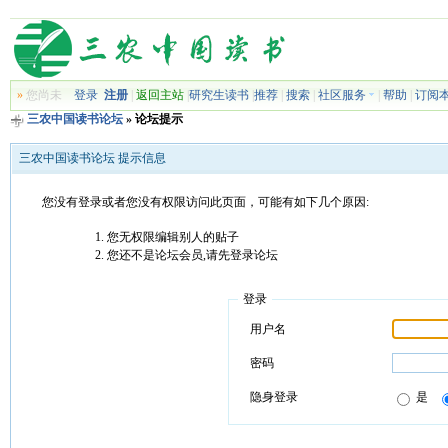
»
您尚未
登录
注册
|
返回主站
|
研究生读书
|
推荐
|
搜索
|
社区服务
|
帮助
|
订阅
三农中国读书论坛
» 论坛提示
三农中国读书论坛 提示信息
您没有登录或者您没有权限访问此页面，可能有如下几个原因:
您无权限编辑别人的贴子
您还不是论坛会员,请先登录论坛
登录
用户名
密码
隐身登录
是