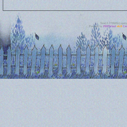
Total 0.270669(s) quer
Powered by
PHPWind
v6.0
Cer