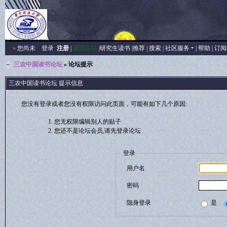
»
您尚未
登录
注册
|
返回主站
|
研究生读书
|
推荐
|
搜索
|
社区服务
|
帮助
|
订阅
三农中国读书论坛
» 论坛提示
三农中国读书论坛 提示信息
您没有登录或者您没有权限访问此页面，可能有如下几个原因:
您无权限编辑别人的贴子
您还不是论坛会员,请先登录论坛
登录
用户名
密码
隐身登录
是