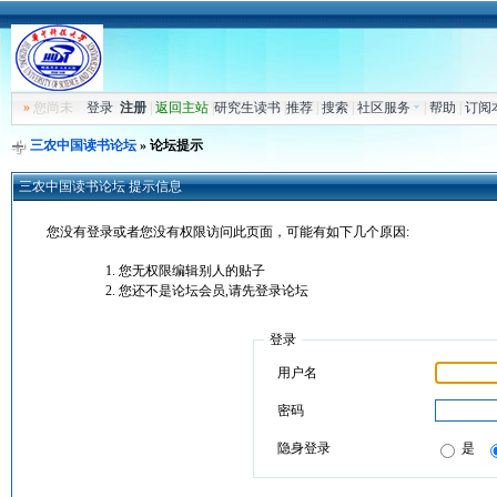
»
您尚未
登录
注册
|
返回主站
|
研究生读书
|
推荐
|
搜索
|
社区服务
|
帮助
|
订阅
三农中国读书论坛
» 论坛提示
三农中国读书论坛 提示信息
您没有登录或者您没有权限访问此页面，可能有如下几个原因:
您无权限编辑别人的贴子
您还不是论坛会员,请先登录论坛
登录
用户名
密码
隐身登录
是