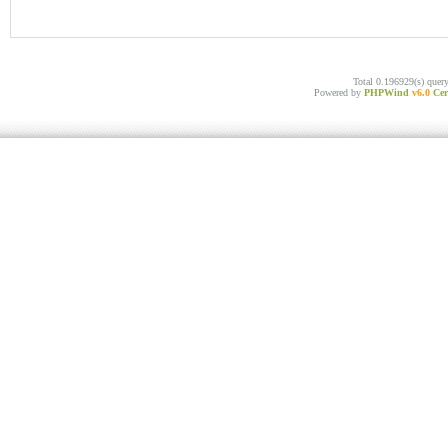
Total 0.196929(s) quer
Powered by
PHPWind
v6.0
Cer