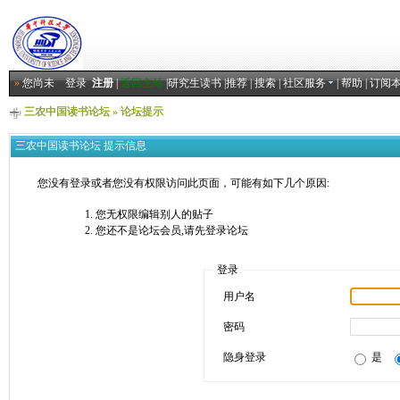
»
您尚未
登录
注册
|
返回主站
|
研究生读书
|
推荐
|
搜索
|
社区服务
|
帮助
|
订阅
三农中国读书论坛
» 论坛提示
三农中国读书论坛 提示信息
您没有登录或者您没有权限访问此页面，可能有如下几个原因:
您无权限编辑别人的贴子
您还不是论坛会员,请先登录论坛
登录
用户名
密码
隐身登录
是