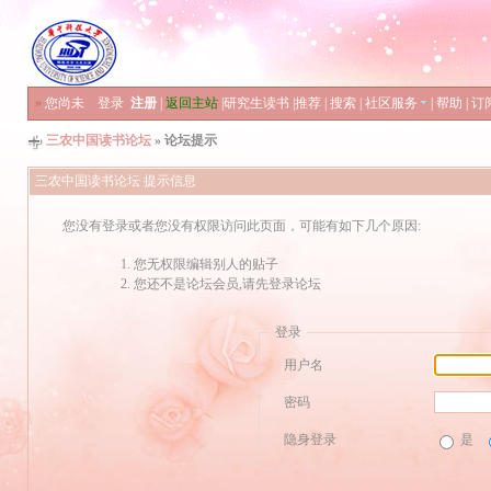
»
您尚未
登录
注册
|
返回主站
|
研究生读书
|
推荐
|
搜索
|
社区服务
|
帮助
|
订
三农中国读书论坛
» 论坛提示
三农中国读书论坛 提示信息
您没有登录或者您没有权限访问此页面，可能有如下几个原因:
您无权限编辑别人的贴子
您还不是论坛会员,请先登录论坛
登录
用户名
密码
隐身登录
是