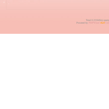
Total 0.221645(s) quer
Powered by
PHPWind
v6.0
Cer