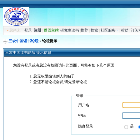
»
您尚未
登录
注册
|
返回主站
|
研究生读书
|
推荐
|
搜索
|
社区服务
|
帮助
|
订阅
三农中国读书论坛
» 论坛提示
三农中国读书论坛 提示信息
您没有登录或者您没有权限访问此页面，可能有如下几个原因:
您无权限编辑别人的贴子
您还不是论坛会员,请先登录论坛
登录
用户名
密码
隐身登录
是