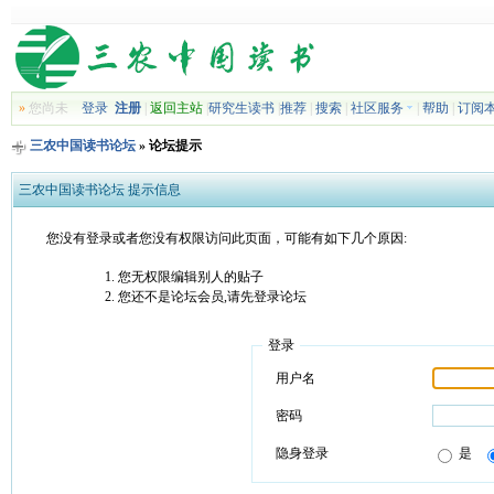
»
您尚未
登录
注册
|
返回主站
|
研究生读书
|
推荐
|
搜索
|
社区服务
|
帮助
|
订阅
三农中国读书论坛
» 论坛提示
三农中国读书论坛 提示信息
您没有登录或者您没有权限访问此页面，可能有如下几个原因:
您无权限编辑别人的贴子
您还不是论坛会员,请先登录论坛
登录
用户名
密码
隐身登录
是