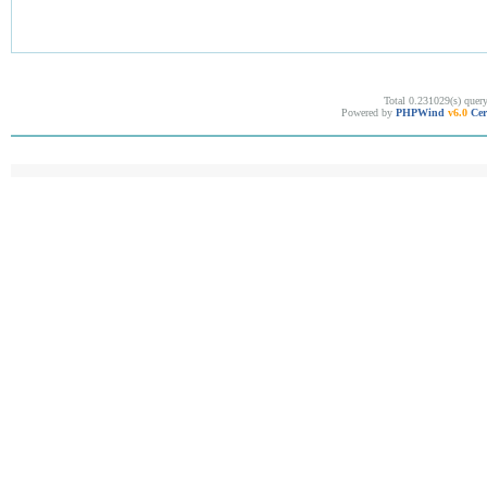
Total 0.231029(s) quer
Powered by
PHPWind
v6.0
Cer