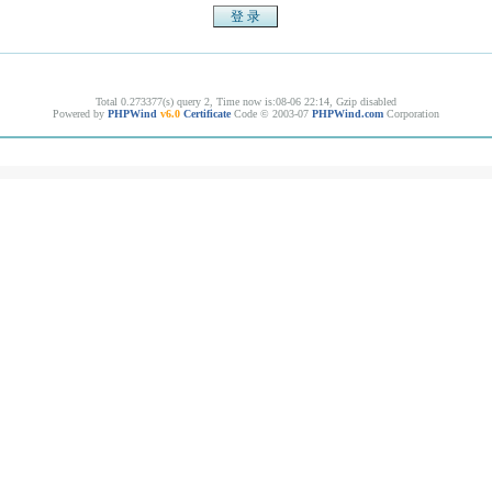
Total 0.273377(s) query 2, Time now is:08-06 22:14, Gzip disabled
Powered by
PHPWind
v6.0
Certificate
Code © 2003-07
PHPWind.com
Corporation