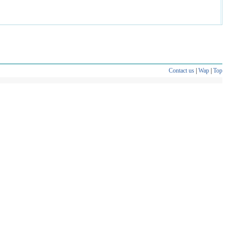
Contact us
|
Wap
|
Top