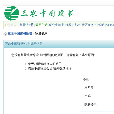
»
您尚未
登录
注册
|
返回主站
|
研究生读书
|
推荐
|
搜索
|
社区服务
|
帮助
|
订阅
三农中国读书论坛
» 论坛提示
三农中国读书论坛 提示信息
您没有登录或者您没有权限访问此页面，可能有如下几个原因:
您无权限编辑别人的贴子
您还不是论坛会员,请先登录论坛
登录
用户名
密码
隐身登录