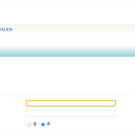
本帖更新
是
否