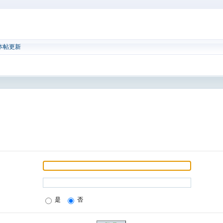
本帖更新
是
否