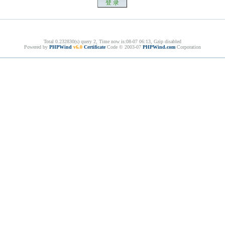
Total 0.232830(s) query 2, Time now is:08-07 06:13, Gzip disabled
Powered by
PHPWind
v6.0
Certificate
Code © 2003-07
PHPWind.com
Corporation