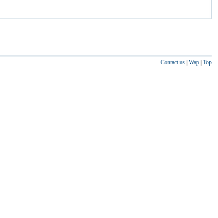
Contact us
|
Wap
|
Top