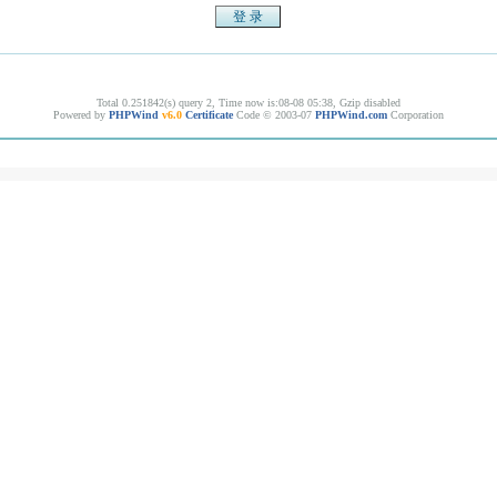
Total 0.251842(s) query 2, Time now is:08-08 05:38, Gzip disabled
Powered by
PHPWind
v6.0
Certificate
Code © 2003-07
PHPWind.com
Corporation