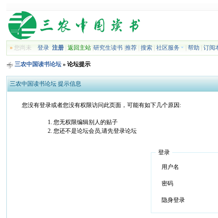
»
您尚未
登录
注册
|
返回主站
|
研究生读书
|
推荐
|
搜索
|
社区服务
|
帮助
|
订阅
三农中国读书论坛
» 论坛提示
三农中国读书论坛 提示信息
您没有登录或者您没有权限访问此页面，可能有如下几个原因:
您无权限编辑别人的贴子
您还不是论坛会员,请先登录论坛
登录
用户名
密码
隐身登录