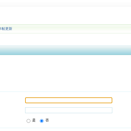
本帖更新
是
否