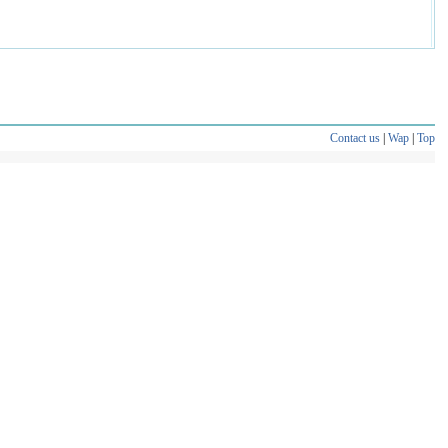
Contact us
|
Wap
|
Top