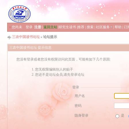
»
您尚未
登录
注册
|
返回主站
|
研究生读书
|
推荐
|
搜索
|
社区服务
|
帮助
|
订
三农中国读书论坛
» 论坛提示
三农中国读书论坛 提示信息
您没有登录或者您没有权限访问此页面，可能有如下几个原因:
您无权限编辑别人的贴子
您还不是论坛会员,请先登录论坛
登录
用户名
密码
隐身登录
是