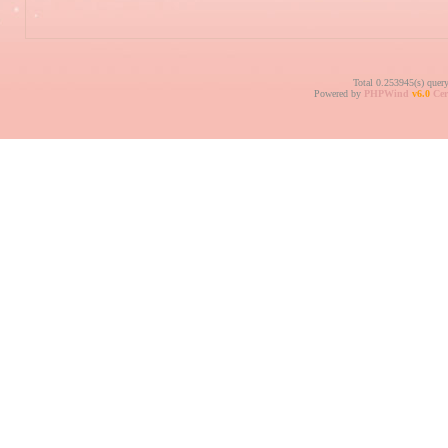
Total 0.253945(s) quer
Powered by
PHPWind
v6.0
Cer