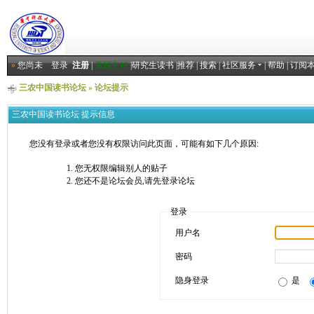
»
您尚未
登录
注册
|
返回主站
|
研究生读书
|
推荐
|
搜索
|
社区服务
|
帮助
|
订阅
三农中国读书论坛
» 论坛提示
三农中国读书论坛 提示信息
您没有登录或者您没有权限访问此页面，可能有如下几个原因:
您无权限编辑别人的贴子
您还不是论坛会员,请先登录论坛
登录
用户名
密码
隐身登录
是