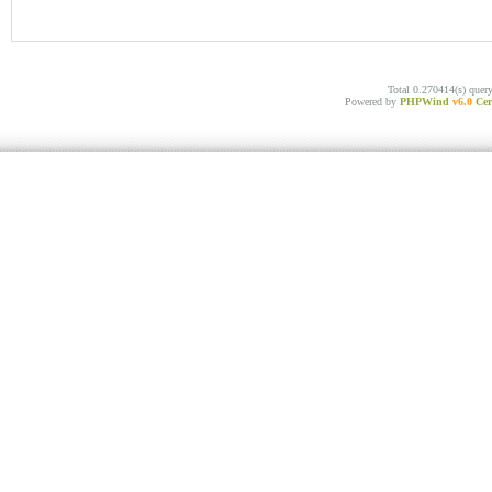
Total 0.270414(s) quer
Powered by
PHPWind
v6.0
Cer