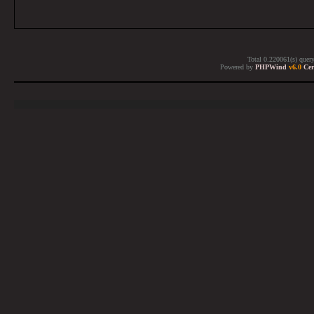
Total 0.220061(s) quer
Powered by
PHPWind
v6.0
Cer