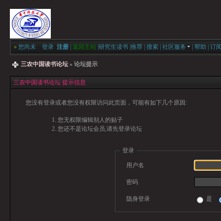
»
您尚未
登录
注册
|
返回主站
|
研究生读书
|
推荐
|
搜索
|
社区服务
|
帮助
|
订
三农中国读书论坛
» 论坛提示
三农中国读书论坛 提示信息
您没有登录或者您没有权限访问此页面，可能有如下几个原因:
您无权限编辑别人的贴子
您还不是论坛会员,请先登录论坛
登录
用户名
密码
隐身登录
是