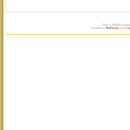
Total 0.236891(s) quer
Powered by
PHPWind
v6.0
Cer