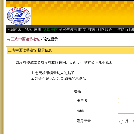
»
您尚未
登录
注册
|
返回主站
|
研究生读书
|
推荐
|
搜索
|
社区服务
|
帮助
|
订阅
三农中国读书论坛
» 论坛提示
三农中国读书论坛 提示信息
您没有登录或者您没有权限访问此页面，可能有如下几个原因:
您无权限编辑别人的贴子
您还不是论坛会员,请先登录论坛
登录
用户名
密码
隐身登录
是