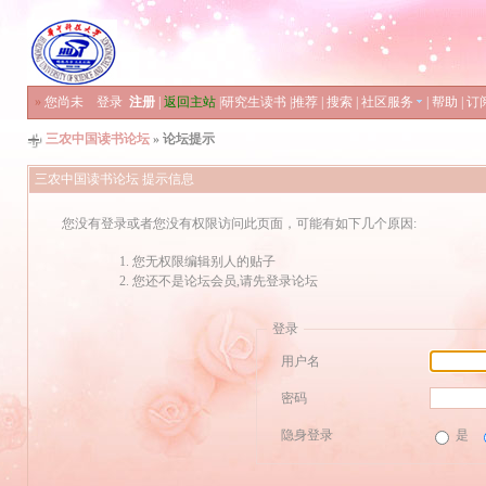
»
您尚未
登录
注册
|
返回主站
|
研究生读书
|
推荐
|
搜索
|
社区服务
|
帮助
|
订
三农中国读书论坛
» 论坛提示
三农中国读书论坛 提示信息
您没有登录或者您没有权限访问此页面，可能有如下几个原因:
您无权限编辑别人的贴子
您还不是论坛会员,请先登录论坛
登录
用户名
密码
隐身登录
是