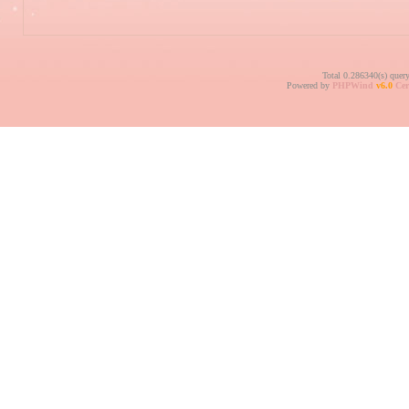
Total 0.286340(s) quer
Powered by
PHPWind
v6.0
Cer