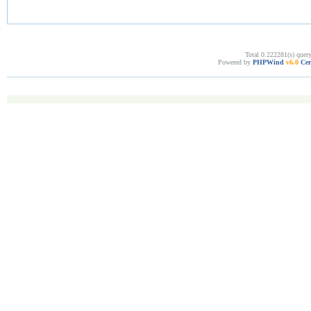
Total 0.222281(s) quer
Powered by
PHPWind
v6.0
Cer