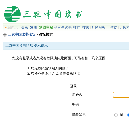
»
您尚未
登录
注册
|
返回主站
|
研究生读书
|
推荐
|
搜索
|
社区服务
|
帮助
|
订阅
三农中国读书论坛
» 论坛提示
三农中国读书论坛 提示信息
您没有登录或者您没有权限访问此页面，可能有如下几个原因:
您无权限编辑别人的贴子
您还不是论坛会员,请先登录论坛
登录
用户名
密码
隐身登录
是