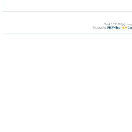
Total 0.271892(s) quer
Powered by
PHPWind
v6.0
Cer