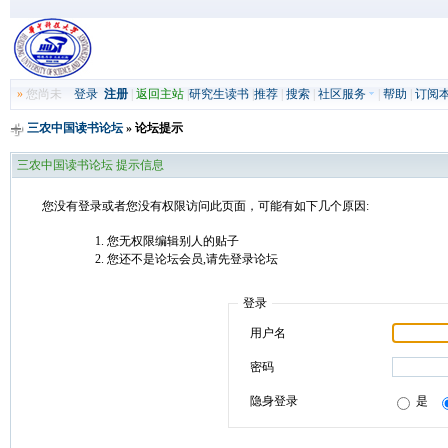
»
您尚未
登录
注册
|
返回主站
|
研究生读书
|
推荐
|
搜索
|
社区服务
|
帮助
|
订阅
三农中国读书论坛
» 论坛提示
三农中国读书论坛 提示信息
您没有登录或者您没有权限访问此页面，可能有如下几个原因:
您无权限编辑别人的贴子
您还不是论坛会员,请先登录论坛
登录
用户名
密码
隐身登录
是