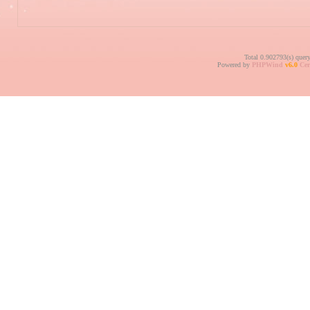
Total 0.902793(s) quer
Powered by
PHPWind
v6.0
Cer