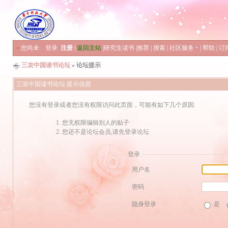
»
您尚未
登录
注册
|
返回主站
|
研究生读书
|
推荐
|
搜索
|
社区服务
|
帮助
|
订
三农中国读书论坛
» 论坛提示
三农中国读书论坛 提示信息
您没有登录或者您没有权限访问此页面，可能有如下几个原因:
您无权限编辑别人的贴子
您还不是论坛会员,请先登录论坛
登录
用户名
密码
隐身登录
是