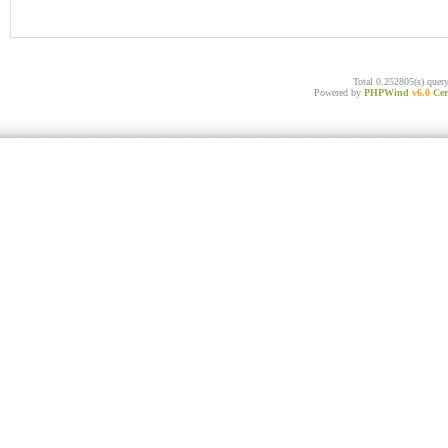
Total 0.252805(s) quer
Powered by
PHPWind
v6.0
Cer