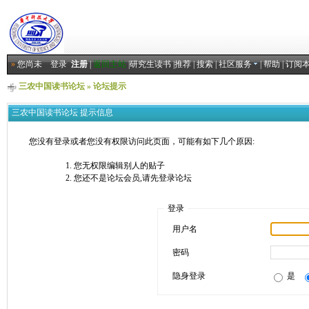
»
您尚未
登录
注册
|
返回主站
|
研究生读书
|
推荐
|
搜索
|
社区服务
|
帮助
|
订阅
三农中国读书论坛
» 论坛提示
三农中国读书论坛 提示信息
您没有登录或者您没有权限访问此页面，可能有如下几个原因:
您无权限编辑别人的贴子
您还不是论坛会员,请先登录论坛
登录
用户名
密码
隐身登录
是