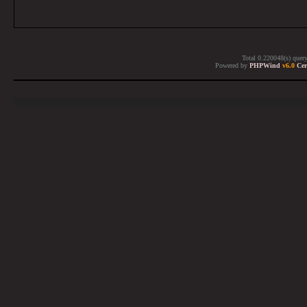
Total 0.220048(s) quer
Powered by
PHPWind
v6.0
Cer