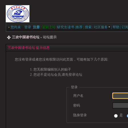
»
您尚未
登录
注册
|
返回主站
|
研究生读书
|
推荐
|
搜索
|
社区服务
|
帮助
|
订
三农中国读书论坛
» 论坛提示
三农中国读书论坛 提示信息
您没有登录或者您没有权限访问此页面，可能有如下几个原因:
您无权限编辑别人的贴子
您还不是论坛会员,请先登录论坛
登录
用户名
密码
隐身登录
是