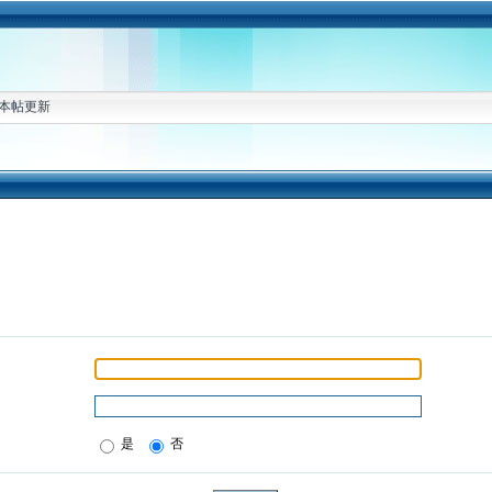
本帖更新
是
否