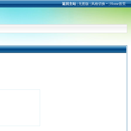
返回主站
|
无图版
|
风格切换
|
Home首页