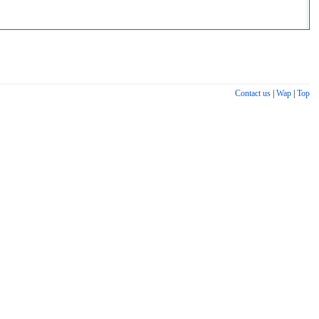
Contact us
|
Wap
|
Top