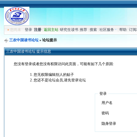
»
您尚未
登录
注册
|
返回主站
|
研究生读书
|
推荐
|
搜索
|
社区服务
|
帮助
|
订阅
三农中国读书论坛
» 论坛提示
三农中国读书论坛 提示信息
您没有登录或者您没有权限访问此页面，可能有如下几个原因:
您无权限编辑别人的贴子
您还不是论坛会员,请先登录论坛
登录
用户名
密码
隐身登录