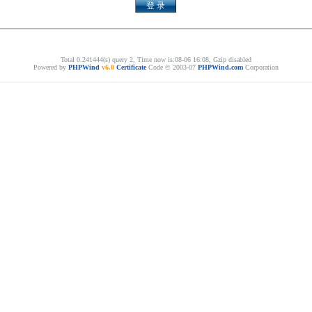
Total 0.241444(s) query 2, Time now is:08-06 16:08, Gzip disabled
Powered by
PHPWind
v6.0
Certificate
Code © 2003-07
PHPWind.com
Corporation