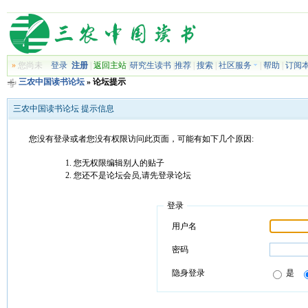
»
您尚未
登录
注册
|
返回主站
|
研究生读书
|
推荐
|
搜索
|
社区服务
|
帮助
|
订阅
三农中国读书论坛
» 论坛提示
三农中国读书论坛 提示信息
您没有登录或者您没有权限访问此页面，可能有如下几个原因:
您无权限编辑别人的贴子
您还不是论坛会员,请先登录论坛
登录
用户名
密码
隐身登录
是