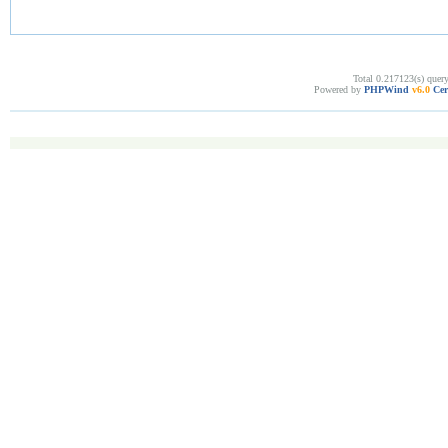
Total 0.217123(s) quer
Powered by
PHPWind
v6.0
Cer