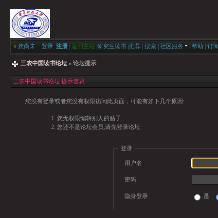
»
您尚未
登录
注册
|
返回主站
|
研究生读书
|
推荐
|
搜索
|
社区服务
|
帮助
|
订
三农中国读书论坛
» 论坛提示
三农中国读书论坛 提示信息
您没有登录或者您没有权限访问此页面，可能有如下几个原因:
您无权限编辑别人的贴子
您还不是论坛会员,请先登录论坛
登录
用户名
密码
隐身登录
是