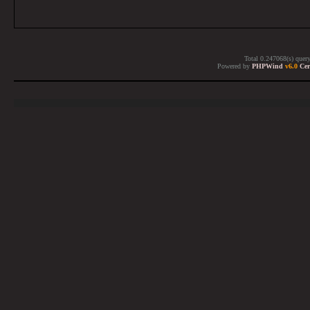
Total 0.247068(s) quer
Powered by
PHPWind
v6.0
Cer