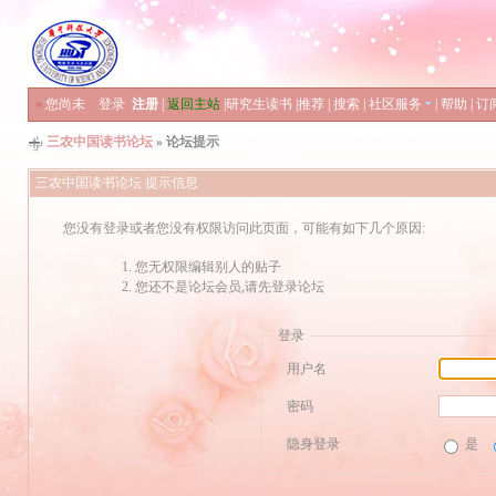
»
您尚未
登录
注册
|
返回主站
|
研究生读书
|
推荐
|
搜索
|
社区服务
|
帮助
|
订
三农中国读书论坛
» 论坛提示
三农中国读书论坛 提示信息
您没有登录或者您没有权限访问此页面，可能有如下几个原因:
您无权限编辑别人的贴子
您还不是论坛会员,请先登录论坛
登录
用户名
密码
隐身登录
是