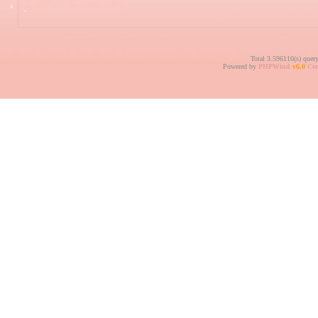
Total 3.596110(s) quer
Powered by
PHPWind
v6.0
Cer