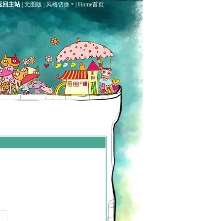
返回主站
|
无图版
|
风格切换
|
Home首页