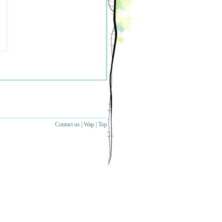
Contact us
|
Wap
|
Top