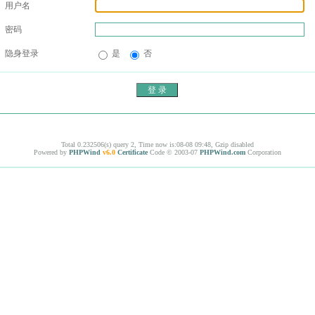
用户名
密码
隐身登录
是
否
Total 0.232506(s) query 2, Time now is:08-08 09:48, Gzip disabled
Powered by
PHPWind
v6.0
Certificate
Code © 2003-07
PHPWind.com
Corporation