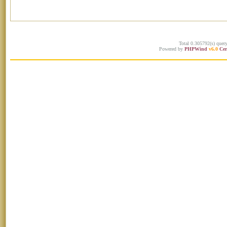
Total 0.305792(s) quer
Powered by
PHPWind
v6.0
Cer