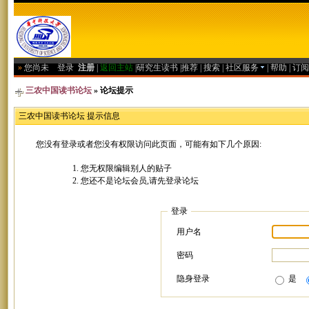
»
您尚未
登录
注册
|
返回主站
|
研究生读书
|
推荐
|
搜索
|
社区服务
|
帮助
|
订阅
三农中国读书论坛
» 论坛提示
三农中国读书论坛 提示信息
您没有登录或者您没有权限访问此页面，可能有如下几个原因:
您无权限编辑别人的贴子
您还不是论坛会员,请先登录论坛
登录
用户名
密码
隐身登录
是